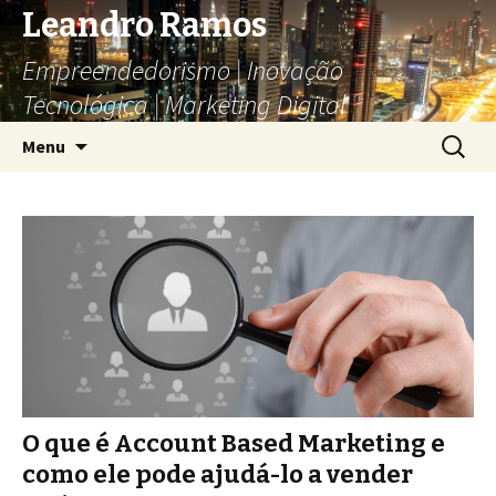
Leandro Ramos
Empreendedorismo | Inovação
Tecnológica | Marketing Digital
Pular
Pesquis
Menu
para
por:
o
conteúdo
O que é Account Based Marketing e
como ele pode ajudá-lo a vender