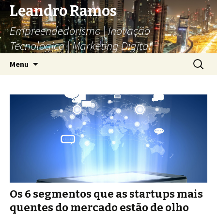
Leandro Ramos
Empreendedorismo | Inovação
Tecnológica | Marketing Digital
Pular
Pesquis
Menu
para
por:
o
conteúdo
Os 6 segmentos que as startups mais
quentes do mercado estão de olho