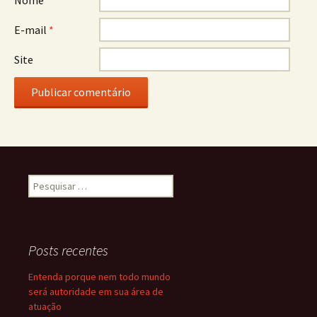
Nome
*
E-mail
*
Site
Pesquisar
por:
Posts recentes
Entenda porque nem todo mundo
será autoridade em sua área de
atuação