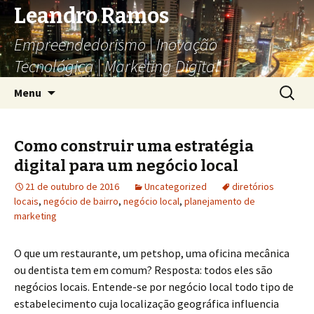
Leandro Ramos
Empreendedorismo | Inovação
Tecnológica | Marketing Digital
Pular
Pesquis
Menu
para
por:
o
conteúdo
Como construir uma estratégia
digital para um negócio local
21 de outubro de 2016
Uncategorized
diretórios
locais
,
negócio de bairro
,
negócio local
,
planejamento de
marketing
O que um restaurante, um petshop, uma oficina mecânica
ou dentista tem em comum? Resposta: todos eles são
negócios locais. Entende-se por negócio local todo tipo de
estabelecimento cuja localização geográfica influencia