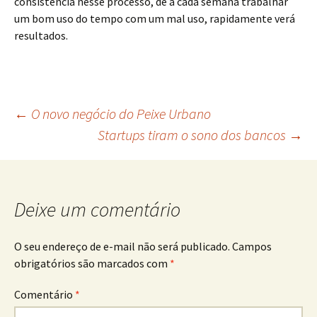
consistência nesse processo, de a cada semana trabalhar
um bom uso do tempo com um mal uso, rapidamente verá
resultados.
Navegação
←
O novo negócio do Peixe Urbano
Startups tiram o sono dos bancos
→
do
post
Deixe um comentário
O seu endereço de e-mail não será publicado.
Campos
obrigatórios são marcados com
*
Comentário
*