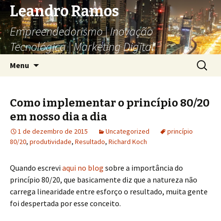
Leandro Ramos
Empreendedorismo | Inovação
Tecnológica | Marketing Digital
Pular
Pesquis
Menu
para
por:
o
conteúdo
Como implementar o princípio 80/20
em nosso dia a dia
1 de dezembro de 2015
Uncategorized
princípio
80/20
,
produtividade
,
Resultado
,
Richard Koch
Quando escrevi
aqui no blog
sobre a importância do
princípio 80/20, que basicamente diz que a natureza não
carrega linearidade entre esforço o resultado, muita gente
foi despertada por esse conceito.