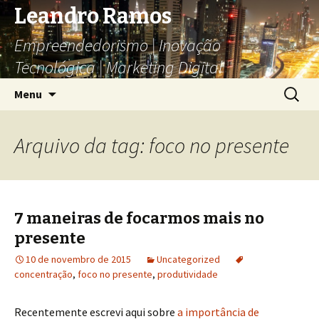
Leandro Ramos
Empreendedorismo | Inovação
Tecnológica | Marketing Digital
Pular
Pesquis
Menu
para
por:
o
conteúdo
Arquivo da tag: foco no presente
7 maneiras de focarmos mais no
presente
10 de novembro de 2015
Uncategorized
concentração
,
foco no presente
,
produtividade
Recentemente escrevi aqui sobre
a importância de