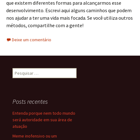
que existem diferentes formas para alcançarmos esse
desenvolvimento. Escrevi aqui alguns caminhos que podem
nos ajudar a ter uma vida mais focada. Se você utiliza outros
métodos, compartilhe com a gente!
Deixe um comentário
Pesquisar
por:
Posts recentes
Entenda porque nem todo mundo
será autoridade em sua área de
atuação
Meme inofensivo ou um