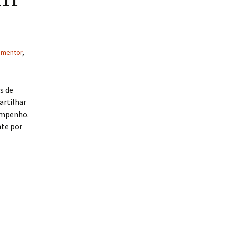
,
mentor
,
s de
artilhar
sempenho.
nte por