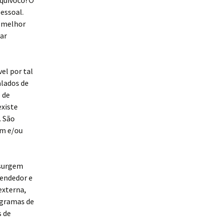
quívoco! O
essoal.
r melhor
ar
el por tal
alados de
 de
existe
. São
em e/ou
 surgem
eendedor e
externa,
ogramas de
s de