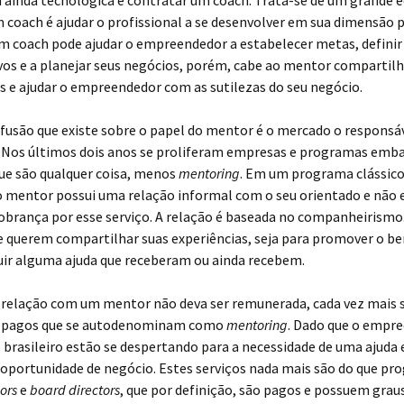
ainda tecnológica e contratar um coach. Trata-se de um grande e
 coach é ajudar o profissional a se desenvolver em sua dimensão p
um coach pode ajudar o empreendedor a estabelecer metas, defini
vos e a planejar seus negócios, porém, cabe ao mentor compartilh
s e ajudar o empreendedor com as sutilezas do seu negócio.
fusão que existe sobre o papel do mentor é o mercado o responsáv
. Nos últimos dois anos se proliferam empresas e programas emb
ue são qualquer coisa, menos
mentoring
. Em um programa clássico
o mentor possui uma relação informal com o seu orientado e não 
brança por esse serviço. A relação é baseada no companheirismo
e querem compartilhar suas experiências, seja para promover o b
uir alguma ajuda que receberam ou ainda recebem.
a relação com um mentor não deva ser remunerada, cada vez mais
 pagos que se autodenominam como
mentoring
. Dado que o empr
brasileiro estão se despertando para a necessidade de uma ajuda 
oportunidade de negócio. Estes serviços nada mais são do que pr
ors
e
board directors
, que por definição, são pagos e possuem grau