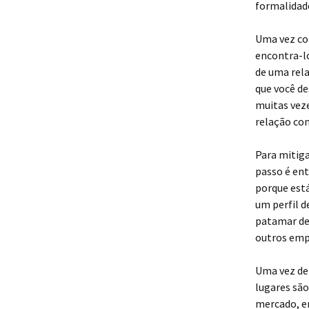
formalidade
Uma vez com
encontra-lo
de uma rel
que você de
muitas vez
relação com
Para mitiga
passo é en
porque está
um perfil d
patamar de
outros em
Uma vez def
lugares são
mercado, em