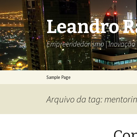
Leandro 
Empreendedorismo | Inovação T
Pular
Sample Page
para
o
conteúdo
Arquivo da tag: mentori
Co