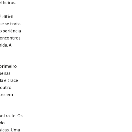
lheiros.
difícil
e se trata
xperiência
s encontros
ida. A
 primeiro
penas
da e trace
 outro
ntes em
ontra-lo. Os
 do
sicas. Uma