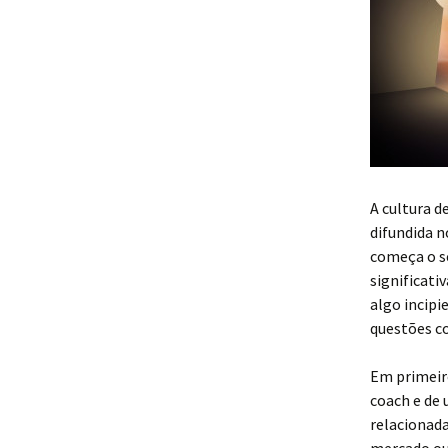
A cultura d
difundida 
começa o s
significat
algo incipi
questões co
Em primeir
coach e de
relacionad