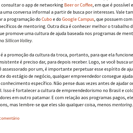
é consultar o app de networking
Beer or Coffee
, em que é possível
a uma conversa informal a partir de busca por interesses. Vale t
r a programação do
Cubo
e do
Google Campus
, que possuem com
ecíficos de mentoring. Outra dica é conhecer melhor o trabalho 
que promove uma cultura de ajuda baseada nos programas de men
 no
Sillicon Valley
.
é a promoção da cultura da troca, portanto, para que ela funcione
sistente é preciso dar, para depois receber. Logo, se você busca
 é assessorado por um, é importante perpetuar esse espírito de aju
te do estágio de negócio, qualquer empreendedor consegue ajuda
conhecimento específico. Não pense duas vezes antes de ajudar o
l. Isso é fortalecer a cultura de empreendedorismo no Brasil e col
ores em outro patamar. E com relação aos programas pagos, el
bons, mas lembre-se que eles são qualquer coisa, menos
mentoring
.
comentário