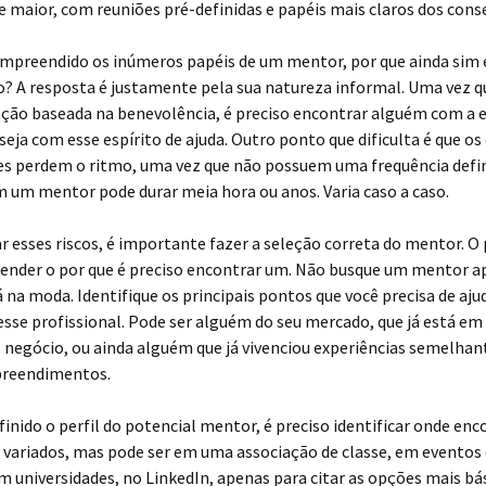
 maior, com reuniões pré-definidas e papéis mais claros dos conse
preendido os inúmeros papéis de um mentor, por que ainda sim é 
? A resposta é justamente pela sua natureza informal. Uma vez qu
ação baseada na benevolência, é preciso encontrar alguém com a e
seja com esse espírito de ajuda. Outro ponto que dificulta é que o
es perdem o ritmo, uma vez que não possuem uma frequência defin
 um mentor pode durar meia hora ou anos. Varia caso a caso.
r esses riscos, é importante fazer a seleção correta do mentor. O
tender o por que é preciso encontrar um. Não busque um mentor a
 na moda. Identifique os principais pontos que você precisa de aju
esse profissional. Pode ser alguém do seu mercado, que já está em
 negócio, ou ainda alguém que já vivenciou experiências semelha
preendimentos.
inido o perfil do potencial mentor, é preciso identificar onde enc
 variados, mas pode ser em uma associação de classe, em eventos
 universidades, no LinkedIn, apenas para citar as opções mais bá