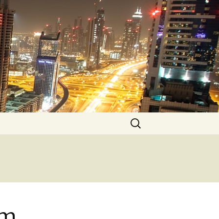
Pesquisar
por:
om