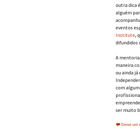
outra dica 
alguém par
acompanha
eventos esp
Institute
, 
difundidos
A mentoria 
maneira con
ou ainda já
Independen
com algum 
profissiona
empreended
ser muito 
Deixe um 