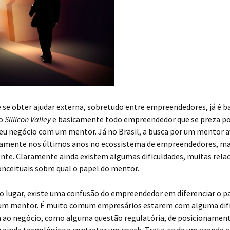
e se obter ajudar externa, sobretudo entre empreendedores, já é 
no
Sillicon Valley
e basicamente todo empreendedor que se preza po
eu negócio com um mentor. Já no Brasil, a busca por um mentor 
ivamente nos últimos anos no ecossistema de empreendedores, ma
ente. Claramente ainda existem algumas dificuldades, muitas rela
nceituais sobre qual o papel do mentor.
o lugar, existe uma confusão do empreendedor em diferenciar o p
 um mentor. É muito comum empresários estarem com alguma dif
a ao negócio, como alguma questão regulatória, de posicionamen