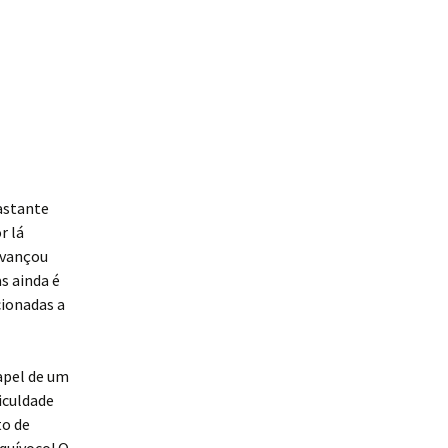
bastante
r lá
avançou
s ainda é
cionadas a
apel de um
iculdade
to de