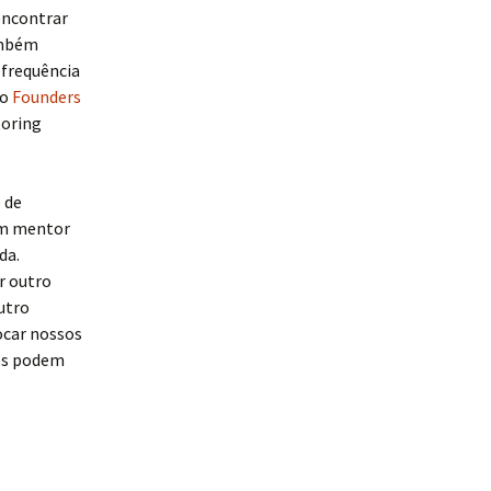
 encontrar
ambém
 frequência
do
Founders
toring
 de
 um mentor
da.
r outro
utro
ocar nossos
es podem