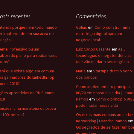
osts recentes
Comentários
ntenda porque nem todo mundo
Golias
em
Como construir uma
erá autoridade em sua área de
estratégia digital para um
tuação
negócio local
eme inofensivo ou um
Luiz Carlos Casante
em
As 5
laborado plano para roubar seus
tecnologias e megatendências
ados?
que vão mudar o seu negócio
erá que existe algo em comum
Maria
em
Startups tiram o sono
os ganhadores do LinkedIn Top
dos bancos
oices 2018?
Como implementar o princípio
ições aprendidas no RD Summit
80/20 em nosso dia a dia | Leand
018
Ramos
em
Como o princípio 80/
pode mudar nossa vida
leições: uma marotona ou prova
e 100 metros?
Os erros mais comuns ao se faz
networking | Leandro Ramos
em
Os segredos de se fazer um b
networking