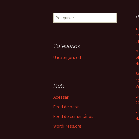
Pesquisar
P
por:
E
s
a
Categorias
M
Uncategorized
e
d
S
n
Meta
V
L
Acessar
2
Feed de posts
E
Feed de comentários
d
WordPress.org