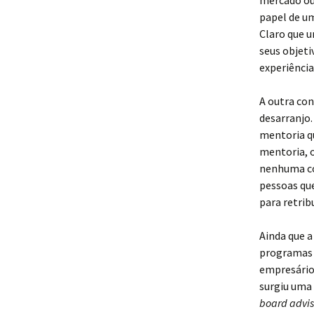
mercado ou 
papel de um
Claro que 
seus objeti
experiência
A outra con
desarranjo
mentoria q
mentoria, 
nenhuma co
pessoas qu
para retrib
Ainda que 
programas
empresário 
surgiu uma 
board advis