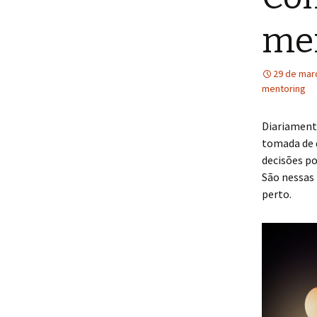
me
29 de mar
mentoring
Diariament
tomada de d
decisões p
São nessas
perto.