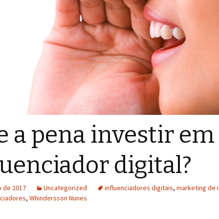
e a pena investir e
luenciador digital?
o de 2017
Uncategorized
influenciadores digitais
,
marketing de i
nciadores
,
Whindersson Nunes