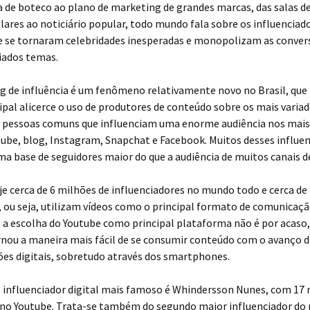
 de boteco ao plano de marketing de grandes marcas, das salas d
lares ao noticiário popular, todo mundo fala sobre os influenciad
ue se tornaram celebridades inesperadas e monopolizam as conver
iados temas.
g de influência é um fenômeno relativamente novo no Brasil, que
pal alicerce o uso de produtores de conteúdo sobre os mais varia
e pessoas comuns que influenciam uma enorme audiência nos mais
tube, blog, Instagram, Snapchat e Facebook. Muitos desses influe
 base de seguidores maior do que a audiência de muitos canais de
e cerca de 6 milhões de influenciadores no mundo todo e cerca de
 ou seja, utilizam vídeos como o principal formato de comunicaç
E a escolha do Youtube como principal plataforma não é por acaso,
rnou a maneira mais fácil de se consumir conteúdo com o avanço d
es digitais, sobretudo através dos smartphones.
o influenciador digital mais famoso é Whindersson Nunes, com 17 
 no Youtube. Trata-se também do segundo maior influenciador do