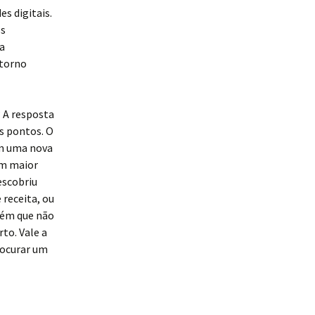
s digitais.
os
a
etorno
? A resposta
s pontos. O
am uma nova
am maior
escobriu
 receita, ou
guém que não
to. Vale a
rocurar um