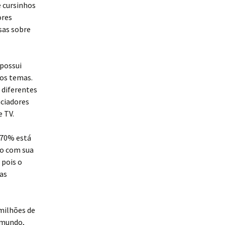
e cursinhos
ores
sas sobre
 possui
dos temas.
 diferentes
nciadores
 TV.
 70% está
ão com sua
 pois o
as
milhões de
 mundo,