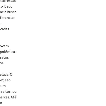
tais estão
so. Dado
ncia busca
iferenciar
e
scadas
 jovem
 polêmica.
tratos
ca.
elada. O
e”, são
e um
a se tornou
arcas. Até
no