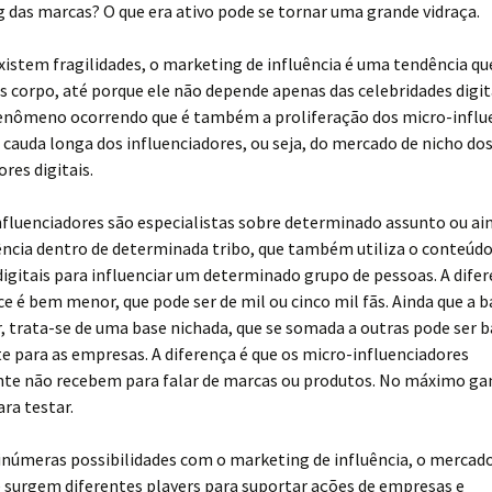
g das marcas? O que era ativo pode se tornar uma grande vidraça.
xistem fragilidades, o marketing de influência é uma tendência q
 corpo, até porque ele não depende apenas das celebridades digita
enômeno ocorrendo que é também a proliferação dos micro-influe
 cauda longa dos influenciadores, ou seja, do mercado de nicho do
ores digitais.
nfluenciadores são especialistas sobre determinado assunto ou a
ência dentro de determinada tribo, que também utiliza o conteúd
igitais para influenciar um determinado grupo de pessoas. A difer
ce é bem menor, que pode ser de mil ou cinco mil fãs. Ainda que a b
 trata-se de uma base nichada, que se somada a outras pode ser 
e para as empresas. A diferença é que os micro-influenciadores
e não recebem para falar de marcas ou produtos. No máximo g
ra testar.
inúmeras possibilidades com o marketing de influência, o mercad
 surgem diferentes players para suportar ações de empresas e