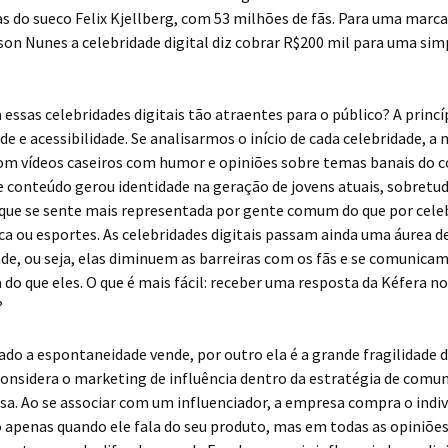
s do sueco Felix Kjellberg, com 53 milhões de fãs. Para uma marca
on Nunes a celebridade digital diz cobrar R$200 mil para uma sim
 essas celebridades digitais tão atraentes para o público? A princí
de e acessibilidade. Se analisarmos o início de cada celebridade, a 
m vídeos caseiros com humor e opiniões sobre temas banais do c
e conteúdo gerou identidade na geração de jovens atuais, sobretu
 que se sente mais representada por gente comum do que por cele
ca ou esportes. As celebridades digitais passam ainda uma áurea d
ade, ou seja, elas diminuem as barreiras com os fãs e se comunic
do que eles. O que é mais fácil: receber uma resposta da Kéfera no
?
ado a espontaneidade vende, por outro ela é a grande fragilidade 
onsidera o marketing de influência dentro da estratégia de comu
a. Ao se associar com um influenciador, a empresa compra o indiv
o apenas quando ele fala do seu produto, mas em todas as opiniões