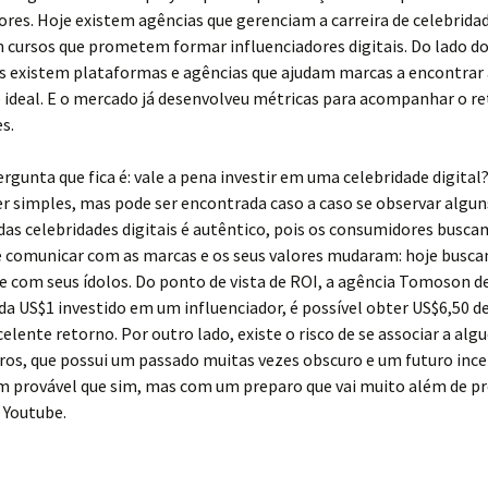
ores. Hoje existem agências que gerenciam a carreira de celebridade
cursos que prometem formar influenciadores digitais. Do lado d
s existem plataformas e agências que ajudam marcas a encontrar 
 ideal. E o mercado já desenvolveu métricas para acompanhar o r
s.
ergunta que fica é: vale a pena investir em uma celebridade digital
r simples, mas pode ser encontrada caso a caso se observar algun
as celebridades digitais é autêntico, pois os consumidores busc
e comunicar com as marcas e os seus valores mudaram: hoje busc
 com seus ídolos. Do ponto de vista de ROI, a agência Tomoson d
da US$1 investido em um influenciador, é possível obter US$6,50 de
celente retorno. Por outro lado, existe o risco de se associar a al
ros, que possui um passado muitas vezes obscuro e um futuro incer
m provável que sim, mas com um preparo que vai muito além de p
 Youtube.