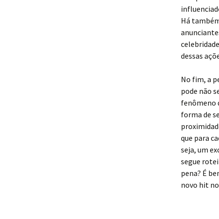
influenciad
Há também 
anunciante
celebridade
dessas açõe
No fim, a p
pode não se
fenômeno d
forma de s
proximidade
que para ca
seja, um ex
segue rotei
pena? É be
novo hit no