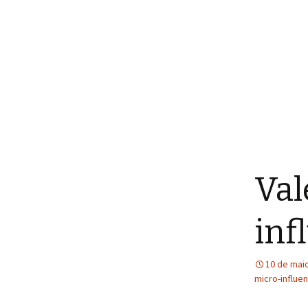
Val
inf
10 de mai
micro-influe