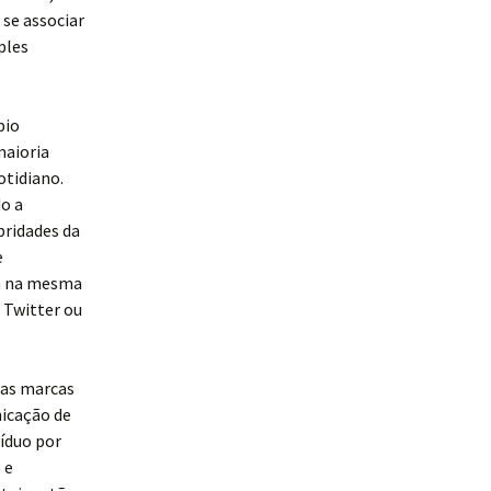
 se associar
ples
pio
maioria
otidiano.
do a
bridades da
e
am na mesma
 Twitter ou
das marcas
nicação de
íduo por
 e