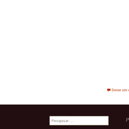
Deixe um 
Pesquisar
P
por: