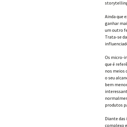
storytellin
Ainda que e
ganhar mais
um outro f
Trata-se da
influenciad
Os micro-i
que é refer
nos meios d
o seu alcan
bem menor,
interessant
normalment
produtos pa
Diante das 
complexo e