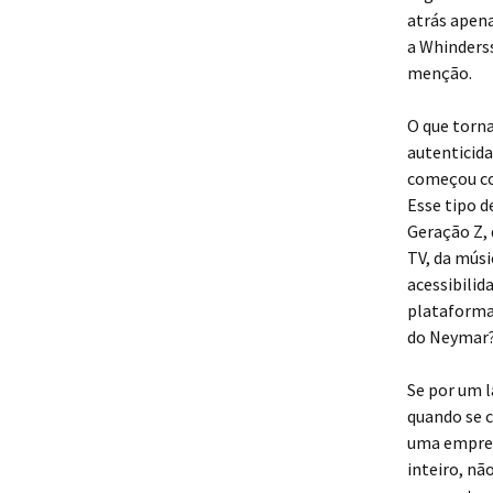
atrás apena
a Whinderss
menção.
O que torna
autenticida
começou co
Esse tipo d
Geração Z,
TV, da músi
acessibilid
plataforma 
do Neymar
Se por um l
quando se c
uma empres
inteiro, nã