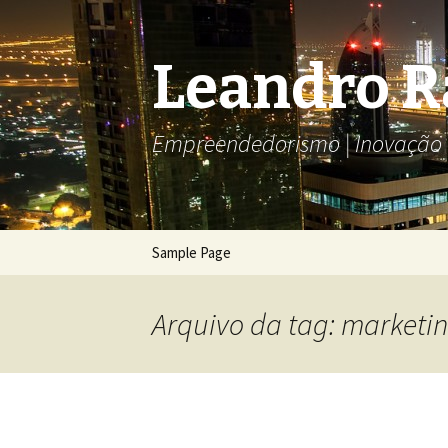
Leandro 
Empreendedorismo | Inovação T
Pular
Sample Page
para
o
conteúdo
Arquivo da tag: marketin