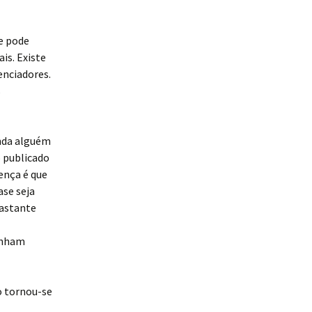
ue pode
is. Existe
nciadores.
s
inda alguém
o publicado
ença é que
ase seja
bastante
anham
o tornou-se