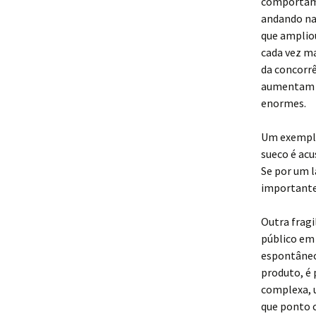
comportamen
andando na 
que ampliou
cada vez ma
da concorr
aumentam o
enormes.
Um exemplo 
sueco é acu
Se por um l
importante
Outra fragi
público em 
espontâneo
produto, é 
complexa, u
que ponto 