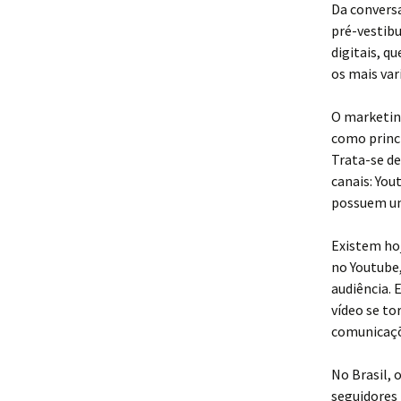
Da conversa
pré-vestibu
digitais, q
os mais var
O marketin
como princi
Trata-se d
canais: You
possuem uma
Existem hoj
no Youtube,
audiência. 
vídeo se to
comunicaçõ
No Brasil, 
seguidores