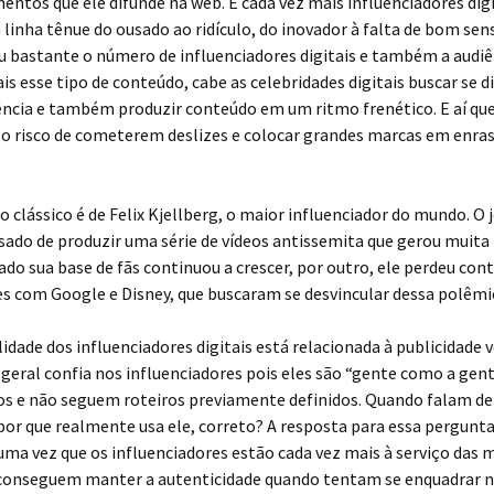
tos que ele difunde na web. E cada vez mais influenciadores digi
linha tênue do ousado ao ridículo, do inovador à falta de bom sen
 bastante o número de influenciadores digitais e também a audiê
is esse tipo de conteúdo, cabe as celebridades digitais buscar se d
ência e também produzir conteúdo em um ritmo frenético. E aí qu
 risco de cometerem deslizes e colocar grandes marcas em enra
clássico é de Felix Kjellberg, o maior influenciador do mundo. O
sado de produzir uma série de vídeos antissemita que gerou muita
ado sua base de fãs continuou a crescer, por outro, ele perdeu con
s com Google e Disney, que buscaram se desvincular dessa polêmi
lidade dos influenciadores digitais está relacionada à publicidade v
geral confia nos influenciadores pois eles são “gente como a gent
s e não seguem roteiros previamente definidos. Quando falam d
por que realmente usa ele, correto? A resposta para essa pergunt
ma vez que os influenciadores estão cada vez mais à serviço das m
conseguem manter a autenticidade quando tentam se enquadrar 