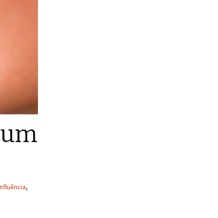
m um
nfluência
,