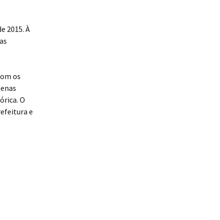
e 2015. À
tas
com os
penas
órica. O
efeitura e