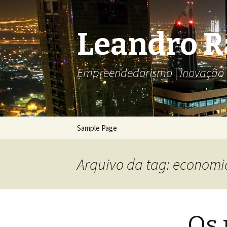
Leandro 
Empreendedorismo | Inovação T
Pular
Sample Page
para
o
conteúdo
Arquivo da tag: econom
Os 