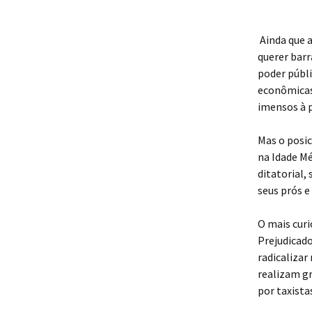
Ainda que a
querer barr
poder públi
econômicas
imensos à 
Mas o posi
na Idade Mé
ditatorial,
seus prós e
O mais curi
Prejudicado
radicalizar
realizam gr
por taxista