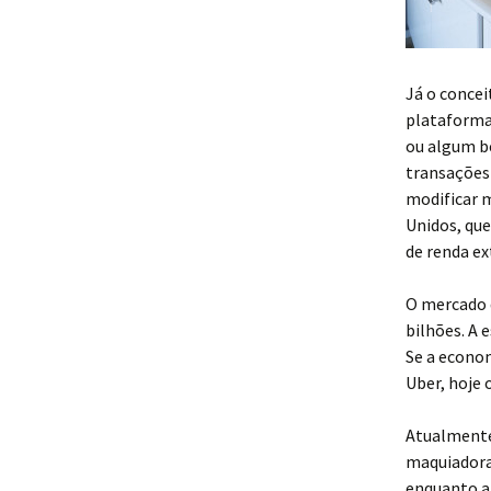
Já o conce
plataforma
ou algum b
transações
modificar m
Unidos, qu
de renda ex
O mercado 
bilhões. A 
Se a econo
Uber, hoje 
Atualmente
maquiadora 
enquanto a