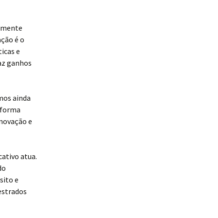
esmente
ação é o
icas e
az ganhos
mos ainda
e forma
inovação e
cativo atua.
do
sito e
estrados