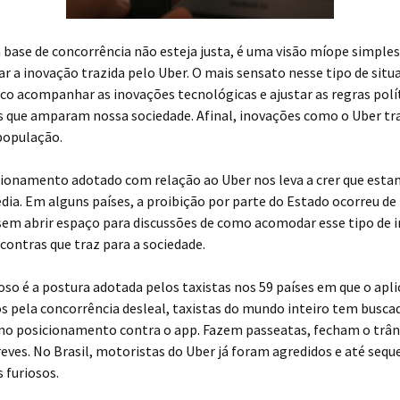
 base de concorrência não esteja justa, é uma visão míope simpl
ar a inovação trazida pelo Uber. O mais sensato nesse tipo de situ
co acompanhar as inovações tecnológicas e ajustar as regras polít
 que amparam nossa sociedade. Afinal, inovações como o Uber tr
população.
cionamento adotado com relação ao Uber nos leva a crer que esta
dia. Em alguns países, a proibição por parte do Estado ocorreu d
 sem abrir espaço para discussões de como acomodar esse tipo de 
 contras que traz para a sociedade.
oso é a postura adotada pelos taxistas nos 59 países em que o apli
s pela concorrência desleal, taxistas do mundo inteiro tem busca
 no posicionamento contra o app. Fazem passeatas, fecham o trân
eves. No Brasil, motoristas do Uber já foram agredidos e até sequ
s furiosos.