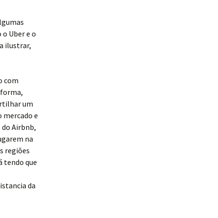
algumas
 o Uber e o
 ilustrar,
no com
aforma,
rtilhar um
ao mercado e
 do Airbnb,
lugarem na
s regiões
á tendo que
istancia da