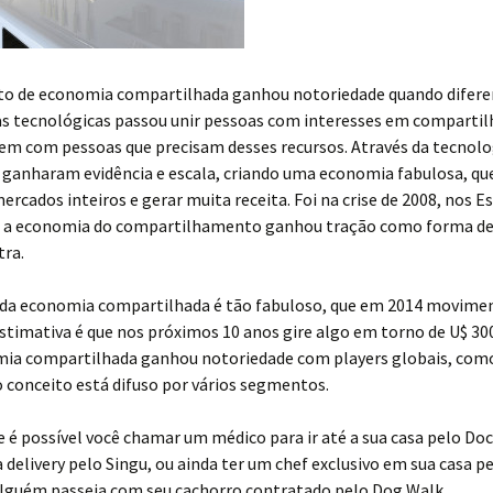
ito de economia compartilhada ganhou notoriedade quando difere
s tecnológicas passou unir pessoas com interesses em comparti
em com pessoas que precisam desses recursos. Através da tecnolo
 ganharam evidência e escala, criando uma economia fabulosa, qu
ercados inteiros e gerar muita receita. Foi na crise de 2008, nos E
e a economia do compartilhamento ganhou tração como forma de
tra.
da economia compartilhada é tão fabuloso, que em 2014 movime
estimativa é que nos próximos 10 anos gire algo em torno de U$ 300
mia compartilhada ganhou notoriedade com players globais, como
o conceito está difuso por vários segmentos.
 é possível você chamar um médico para ir até a sua casa pelo D
delivery pelo Singu, ou ainda ter um chef exclusivo em sua casa p
lguém passeia com seu cachorro contratado pelo Dog Walk.