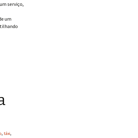
um serviço,
 de um
rtilhando
a
o
,
táxi
,