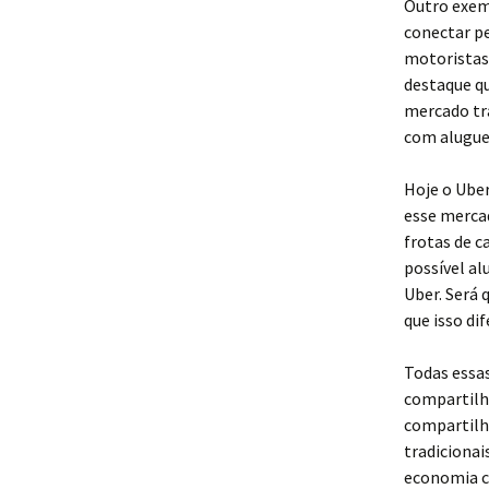
Outro exem
conectar p
motoristas 
destaque q
mercado tra
com aluguel
Hoje o Uber
esse merca
frotas de c
possível al
Uber. Será 
que isso di
Todas essas
compartilh
compartilh
tradicionai
economia c