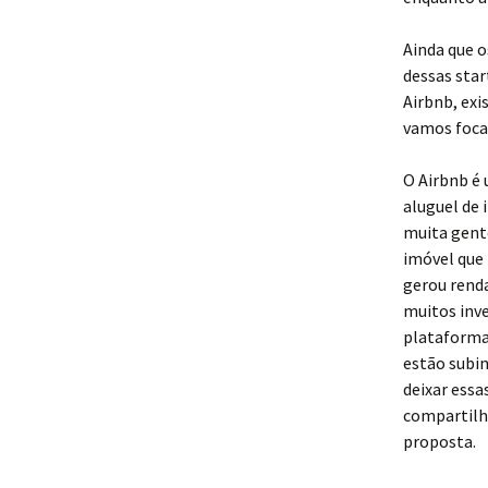
Ainda que 
dessas star
Airbnb, exi
vamos foca
O Airbnb é
aluguel de
muita gent
imóvel que 
gerou renda
muitos inv
plataforma
estão subi
deixar essa
compartilha
proposta.