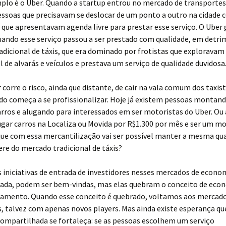
plo é o Uber. Quando a startup entrou no mercado de transportes
essoas que precisavam se deslocar de um ponto a outro na cidade
que apresentavam agenda livre para prestar esse serviço. O Uber
uando esse serviço passou a ser prestado com qualidade, em detr
dicional de táxis, que era dominado por frotistas que exploravam 
 de alvarás e veículos e prestava um serviço de qualidade duvidosa
 corre o risco, ainda que distante, de cair na vala comum dos taxis
do começa a se profissionalizar. Hoje já existem pessoas montan
arros e alugando para interessados em ser motoristas do Uber. Ou 
ugar carros na Localiza ou Movida por R$1.300 por mês e ser um mo
que com essa mercantilização vai ser possível manter a mesma qu
fere do mercado tradicional de táxis?
 iniciativas de entrada de investidores nesses mercados de econo
ada, podem ser bem-vindas, mas elas quebram o conceito de eco
amento. Quando esse conceito é quebrado, voltamos aos mercad
s, talvez com apenas novos players. Mas ainda existe esperança qu
ompartilhada se fortaleça: se as pessoas escolhem um serviço