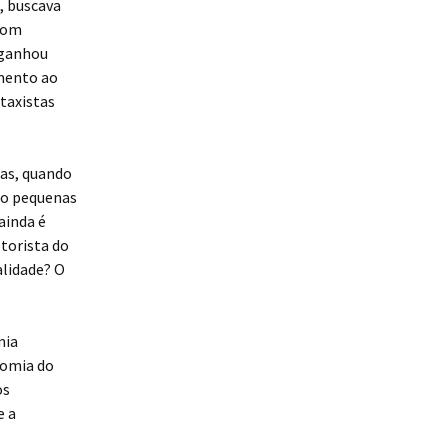
, buscava
 com
 ganhou
imento ao
taxistas
.
tas, quando
do pequenas
ainda é
torista do
alidade? O
mia
nomia do
os
e a