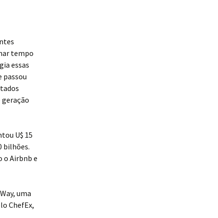
ntes
lhar tempo
gia essas
e passou
stados
 geração
ntou U$ 15
 bilhões.
 o Airbnb e
ocWay, uma
elo ChefEx,