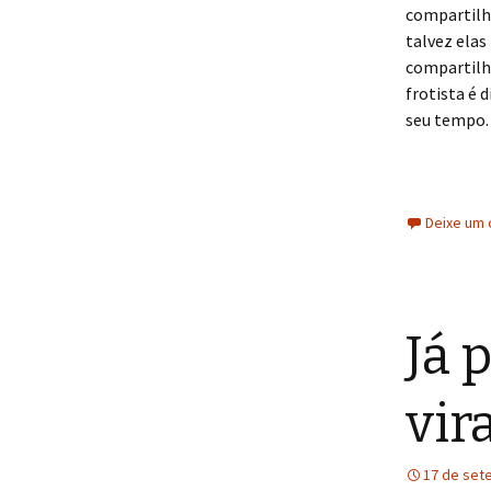
compartilha
talvez elas
compartilh
frotista é 
seu tempo.
Deixe um 
Já 
vir
17 de set