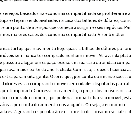
os serviços baseados na economia compartilhada se proliferam e 
tups estejam sendo avaliadas na casa dos bilhões de dólares, como
ste um ponto de atenção que começa a surgir nesses negócios. Para
r nos maiores cases de economia compartilhada: Airbnb e Uber.
 uma startup que movimenta hoje quase 1 bilhão de dólares por a
 imóveis sem nunca ter comprado nenhum imóvel. Através da plat
e passou a alugar um espaço ocioso em sua casa ou ainda a compa
passava maior parte do ano fechada. Com isso, trouxe eficiência 
 extra para muita gente. Ocorre que, por conta do imenso sucesso
estidores estão comprando imóveis em cidades disputadas para a
 por temporada. Com esse movimento, o preço dos imóveis nessa
ndo e o morador comum, que poderia compartilhar seu imóvel, est
s áreas por conta do aumento dos aluguéis. Ou seja, a economia
da está gerando especulação e o conceito de consumo social se d