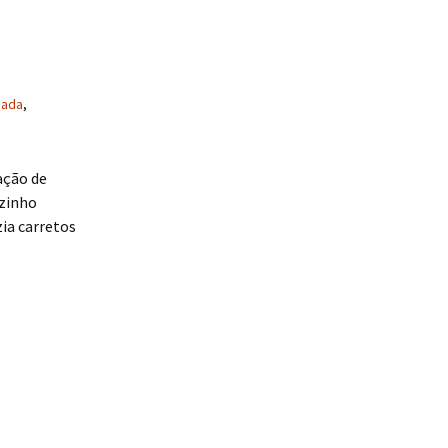
hada
,
ação de
izinho
ia carretos