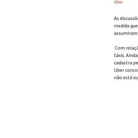
Uber
As discussõ
medida que 
assumiram 
Com relação
táxis. Aind
cadastra pe
Uber concor
não está su