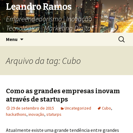
Leandro Ramos
Empreendedorismo | Inovação
Tecnológica | Marketing Digital
Pular
Pesquis
Menu
para
por:
o
conteúdo
Arquivo da tag: Cubo
Como as grandes empresas inovam
através de startups
29 de setembro de 2015
Uncategorized
Cubo
,
hackathons
,
inovação
,
staturps
Atualmente existe uma grande tendência entre grandes