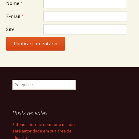
Nome
*
E-mail
*
Site
Pesquisar
por:
Posts recentes
Entenda porque nem todo mundo
será autoridade em sua área de
atuação