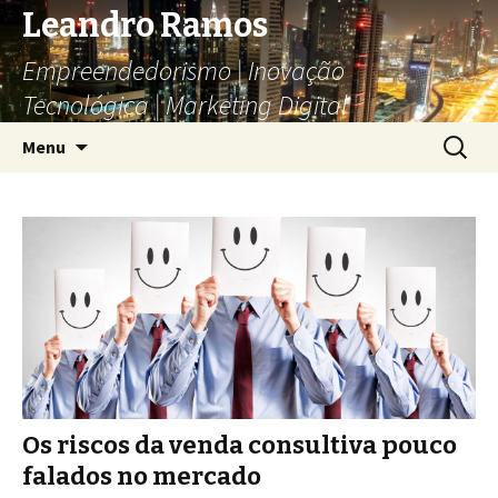
Leandro Ramos
Empreendedorismo | Inovação
Tecnológica | Marketing Digital
Pular
Pesquis
Menu
para
por:
o
conteúdo
Os riscos da venda consultiva pouco
falados no mercado